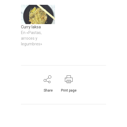
Curry laksa
En «Pastas,
arroces y
legumbres»
Share
Print page