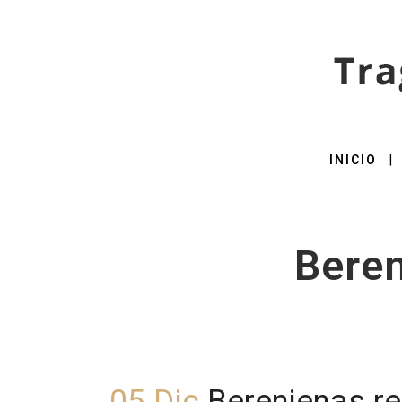
INICIO
Beren
05 Dic
Berenjenas re