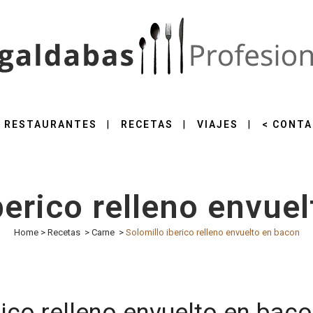
RESTAURANTES
RECETAS
VIAJES
< CONTA
berico relleno envue
Home
>
Recetas
>
Carne
>
Solomillo iberico relleno envuelto en bacon
ico relleno envuelto en bac