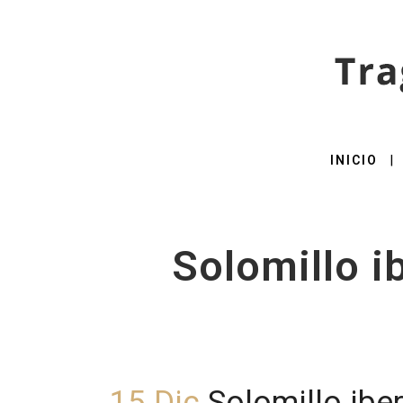
INICIO
Solomillo i
15 Dic
Solomillo iber