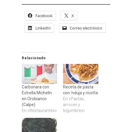
Facebook
X
LinkedIn
Correo electrónico
Relacionado
Carbonara con
Receta de pasta
Estrella Michelín
con ‘nduja y ricotta
en Orobianco
En «Pastas,
(Calpe)
arroces y
En «Restaurantes»
legumbres»