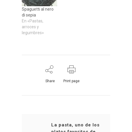
Spaguetti al nero
di sepia
En «Pastas,
arroces y
legumbres»
Share
Print page
La pasta, uno de los
platos favoritos de