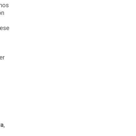
 nos
ón
uese
er
ya
,