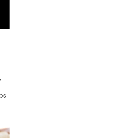
y
mos