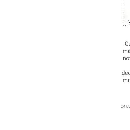
C
má
no
dec
mi
14 C